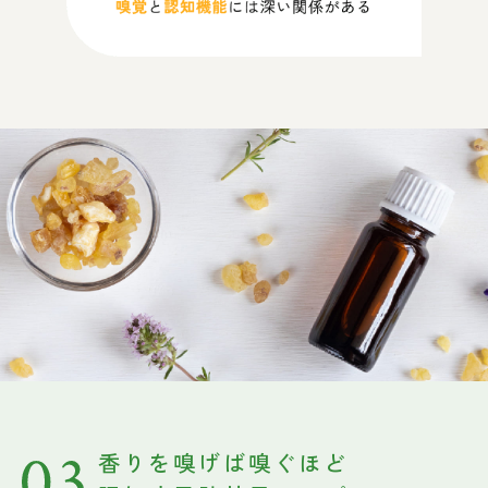
香りを嗅げば嗅ぐほど