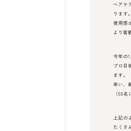
ヘアケ
ります
使用感
より客
今年の
プロ目
ます。
幸い、
（55
上記の
たくさ