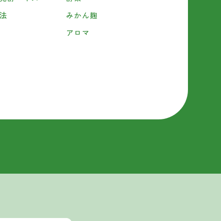
法
みかん麹
アロマ