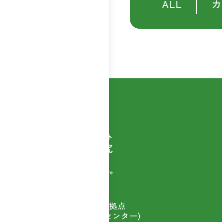
ALL
カ
自然素材商品を扱う
ウェルベストの開発拠点
(富士産業研究開発センター)