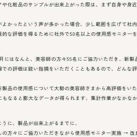
アや化粧品のサンプルが出来上がった際は、まず自身や身
。
がよかったという声が多かった場合、少し範囲を広げて社
観的な評価を得るために社外で50名以上の使用感モニター
1月にはなんと、美容師の方々55名にご協力いただき、新
線での評価は鋭い指摘をいただくこともあるので、どんな
新製品の使用感について大勢の美容師さまから高評価をい
名にもなると膨大なデータが得られます、集計作業がなかな
ように、製品が出来上がるまでに、
んの方々にご協力いただきながら使用感モニター実施 → 