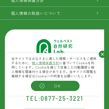
個人情報保護方針
個人情報の取扱いについて
当サイトではみなさまに適した情報・サービスをご提供
するために、
個人情報保護方針
に基づいてCookieを利
用しています。Cookieを通じて収集した行動履歴と個
自然素材商品を扱う
人情報を関連付ける場合があります。当サイトの閲覧を
ウェルベストの開発拠点
継続する場合はCookieへの同意をお願いいたします。
(富士産業研究開発センター)
OK
〒763-8603 香川県丸亀市田村町1301
TEL:0877-25-3221