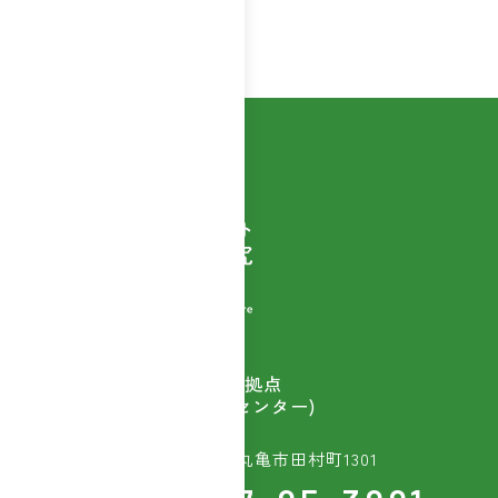
自然素材商品を扱う
ウェルベストの開発拠点
(富士産業研究開発センター)
〒763-8603 香川県丸亀市田村町1301