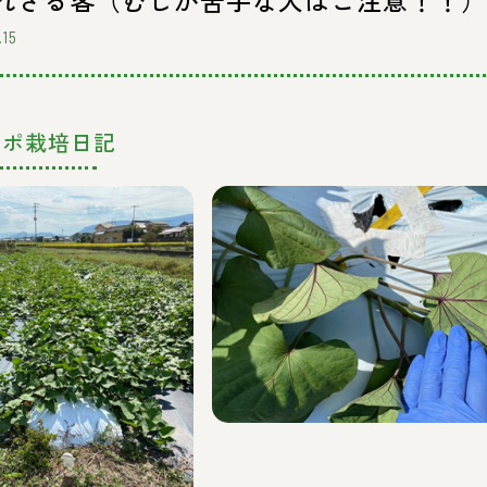
れざる客（むしが苦手な人はご注意！！）
.15
アポ栽培日記