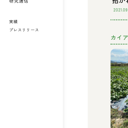
招か
研究通信
2021.09
実績
プレスリリース
カイ