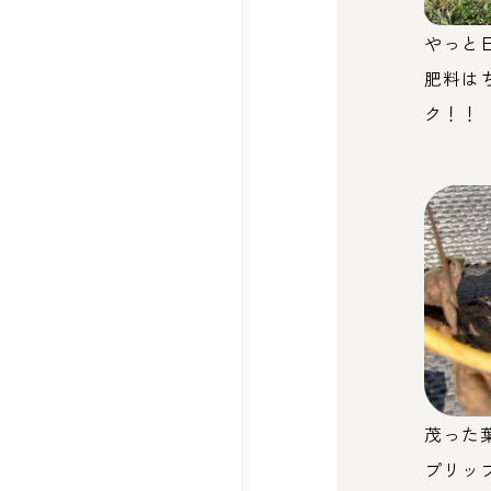
やっと
肥料は
ク！！
茂った
プリッ