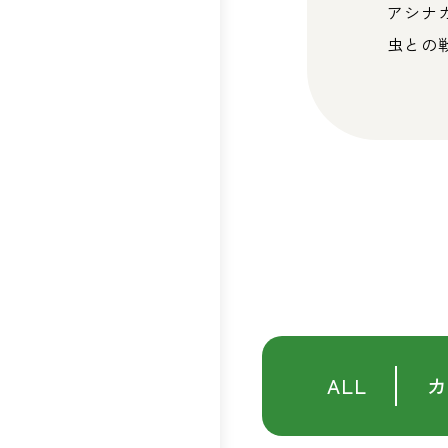
アシナ
虫との
ALL
カ