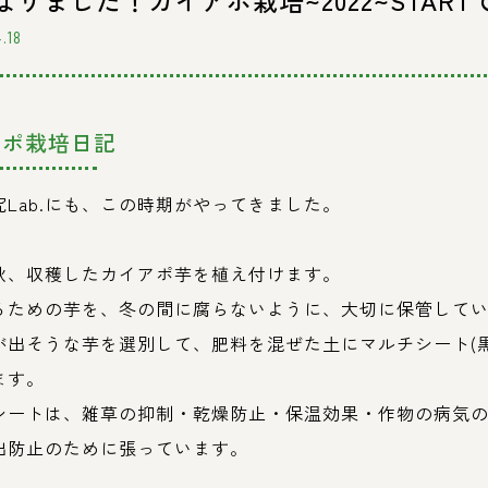
なりました！カイアポ栽培~2022~STAR
.18
アポ栽培日記
究
Lab.
にも、この時期がやってきました。
秋、収穫したカイアポ芋を植え付けます。
るための芋を、冬の間に腐らないように、大切に保管して
が出そうな芋を選別して、肥料を混ぜた土にマルチシート
(
ます。
シートは、雑草の抑制・乾燥防止・保温効果・作物の病気
出防止のために張っています。