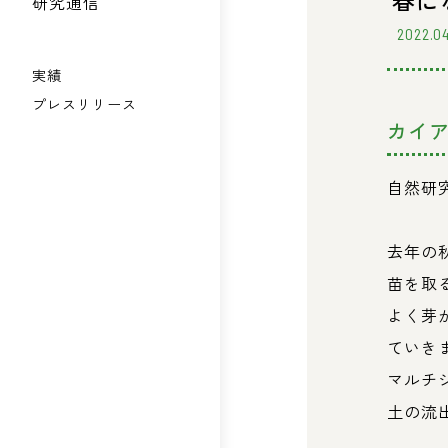
春に
研究通信
2022.04
実績
プレスリリース
カイ
自然研
去年の
苗を取
よく芽
ていき
マルチ
土の流