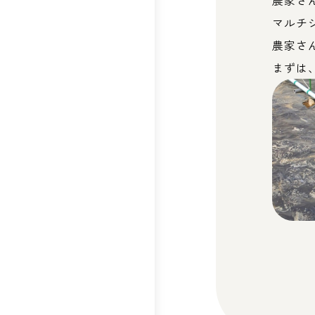
農家さ
マルチ
農家さ
まずは