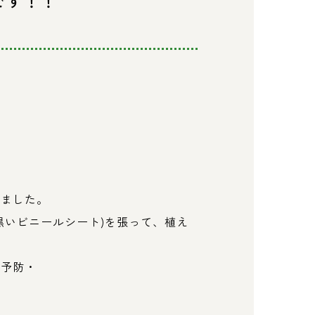
Tです！！
いました。
黒いビニールシート
)
を張って、植え
の予防・