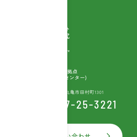
自然素材商品を扱う
ウェルベストの開発拠点
(富士産業研究開発センター)
〒763-8603 香川県丸亀市田村町1301
TEL:0877-25-3221
お問い合わせ