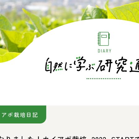
イアポ栽培日記