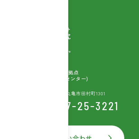
自然素材商品を扱う
ウェルベストの開発拠点
(富士産業研究開発センター)
〒763-8603 香川県丸亀市田村町1301
TEL:0877-25-3221
お問い合わせ