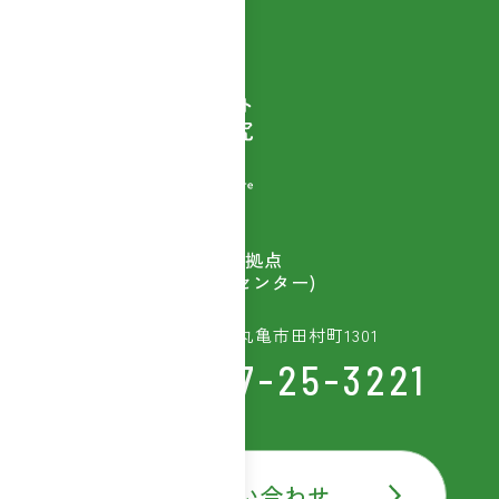
自然素材商品を扱う
ウェルベストの開発拠点
(富士産業研究開発センター)
〒763-8603 香川県丸亀市田村町1301
TEL:0877-25-3221
お問い合わせ