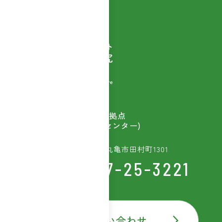
自然素材商品を扱う
ウェルベストの開発拠点
(富士産業研究開発センター)
〒763-8603 香川県丸亀市田村町1301
TEL:0877-25-3221
お問い合わせ