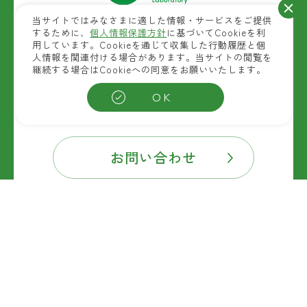
当サイトではみなさまに適した情報・サービスをご提供
自然素材商品を扱う
するために、
個人情報保護方針
に基づいてCookieを利
ウェルベストの開発拠点
用しています。Cookieを通じて収集した行動履歴と個
(富士産業研究開発センター)
人情報を関連付ける場合があります。当サイトの閲覧を
継続する場合はCookieへの同意をお願いいたします。
〒763-8603 香川県丸亀市田村町1301
OK
TEL:0877-25-3221
お問い合わせ