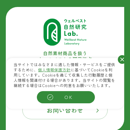
自然素材商品を扱う
ウェルベストの開発拠点
(富士産業研究開発センター)
当サイトではみなさまに適した情報・サービスをご提供
するために、
個人情報保護方針
に基づいてCookieを利
用しています。Cookieを通じて収集した行動履歴と個
〒763-8603 香川県丸亀市田村町1301
人情報を関連付ける場合があります。当サイトの閲覧を
継続する場合はCookieへの同意をお願いいたします。
TEL:0877-25-3221
OK
お問い合わせ