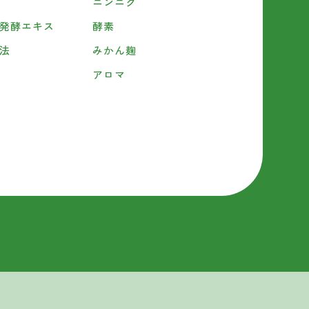
ニンニク
発酵エキス
酵素
法
みかん麹
アロマ